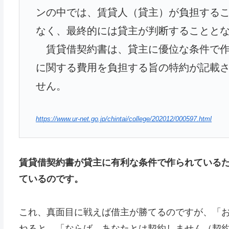
ンの中では、賃貸人（貸主）が負担する
なく、最終的には貸主が判断することと
賃貸借契約書は、貸主に優位な条件で作
に関する費用を負担する旨の特約が記載
せん。
https://www.ur-net.go.jp/chintai/college/202012/000597.html
賃貸借契約書が貸主に有利な条件で作られている
ているのです。
これ、真面目に戦えば借主が勝てるのですが、「
ねると、「ならば、あなたとは契約しません（契